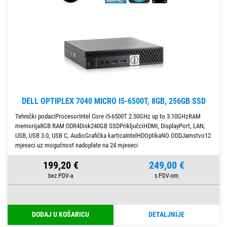
DELL OPTIPLEX 7040 MICRO I5-6500T, 8GB, 256GB SSD
Tehnički podaciProcesorIntel Core i5-6500T 2.50GHz up to 3.10GHzRAM
memorija8GB RAM DDR4Disk240GB SSDPriključciHDMI, DisplayPort, LAN,
USB, USB 3.0, USB C, AudioGrafička karticaIntelHDOptikaNO ODDJamstvo12
mjeseci uz mogućnost nadoplate na 24 mjeseci
199,20 €
249,00 €
DODAJ U KOŠARICU
DETALJNIJE