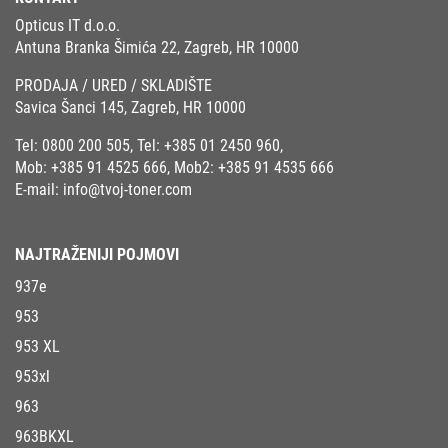
Opticus IT d.o.o.
Antuna Branka Šimića 22, Zagreb, HR 10000
PRODAJA / URED / SKLADIŠTE
Savica Šanci 145, Zagreb, HR 10000
Tel:
0800 200 505
, Tel:
+385 01 2450 960
,
Mob:
+385 91 4525 666
, Mob2:
+385 91 4535 666
E-mail:
info@tvoj-toner.com
NAJTRAŽENIJI POJMOVI
937e
953
953 XL
953xl
963
963BKXL