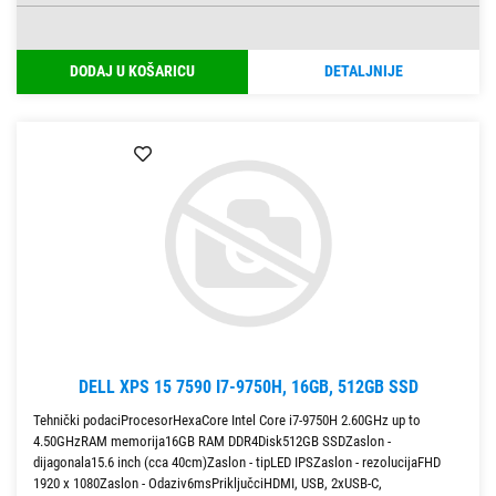
DODAJ U KOŠARICU
DETALJNIJE
DELL XPS 15 7590 I7-9750H, 16GB, 512GB SSD
Tehnički podaciProcesorHexaCore Intel Core i7-9750H 2.60GHz up to
4.50GHzRAM memorija16GB RAM DDR4Disk512GB SSDZaslon -
dijagonala15.6 inch (cca 40cm)Zaslon - tipLED IPSZaslon - rezolucijaFHD
1920 x 1080Zaslon - Odaziv6msPriključciHDMI, USB, 2xUSB-C,