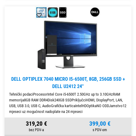
DELL OPTIPLEX 7040 MICRO I5-6500T, 8GB, 256GB SSD +
DELL U2412 24''
Tehnički podaciProcesorIntel Core i5-6500T 2.50GHz up to 3.10GHzRAM
memorija8GB RAM DDR4Disk240GB SSDPriključciHDMI, DisplayPort, LAN,
USB, USB 3.0, USB C, AudioGrafička karticaIntelHDOptikaNO ODDJamstvo12
mjeseci uz mogućnost nadoplate na 24 mjeseci
319,20 €
399,00 €