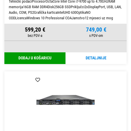
Tehnički podaciProcesorOctaCore Intel Core i7-9700 up to 4.70GHzRAM
memorija16GB RAM DDR4Disk256GB SSDPriključci2xDisplayPort, USB, LAN,
Audio, COM, PS2Grafička karticaIntelUHD 630OptikaNO
ODDLicencaWindows 10 Professional COAJamstvo12 mjeseci uz mog
599,20 €
749,00 €
DODAJ U KOŠARICU
DETALJNIJE