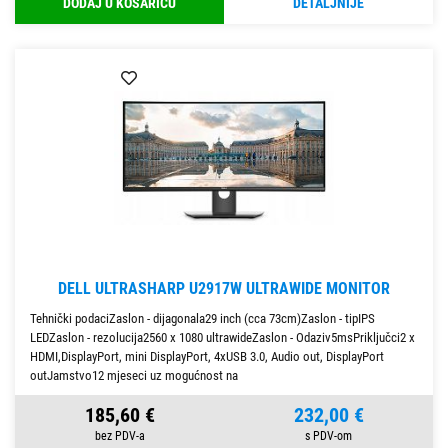
DODAJ U KOŠARICU
DETALJNIJE
DELL ULTRASHARP U2917W ULTRAWIDE MONITOR
Tehnički podaciZaslon - dijagonala29 inch (cca 73cm)Zaslon - tipIPS
LEDZaslon - rezolucija2560 x 1080 ultrawideZaslon - Odaziv5msPriključci2 x
HDMI,DisplayPort, mini DisplayPort, 4xUSB 3.0, Audio out, DisplayPort
outJamstvo12 mjeseci uz mogućnost na
185,60 €
232,00 €