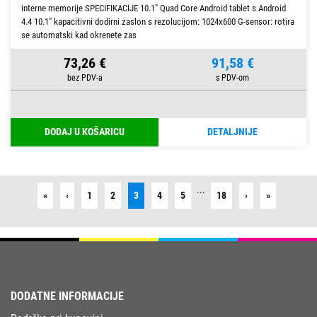
interne memorije SPECIFIKACIJE 10.1" Quad Core Android tablet s Android
4.4 10.1" kapacitivni dodirni zaslon s rezolucijom: 1024x600 G-sensor: rotira
se automatski kad okrenete zas
73,26 €
91,58 €
DODAJ U KOŠARICU
DETALJNIJE
...
First
Previous
Next
Last
«
‹
1
2
3
4
5
18
›
»
DODATNE INFORMACIJE