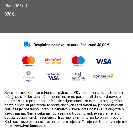
963C/M/Y XL
970XL
Besplatna dostava
za narudžbe iznad 40,00 €
Sve cijene iskazane su u Eurima i uključuju PDV. Trudimo se dati što bolji i
točniji opis i sliku. Unatoč tome, ne možemo garantirati da su svi navedeni
podaci i slike u potpunosti točni. Ne odgovaramo za eventualne pogreške
nastale u opisu proizvoda te promjene cijena.Svi toneri na jednom mjestu!
Naručite jednostavno i brzo uz nekoliko klikova, brza dostava uz dugotrajni
vijek trajanja. Nema čekanja i odlaženja u trgovinu, gubljenja vremena u
potrazi za zamjenskim tonerima ili zamjenskim tintama koje vam trebaju!
Kod nas možete pronaći sve na jednom mjestu! Zamjenski toneri i zamjenske
tinte -
www.tvoj-toner.com