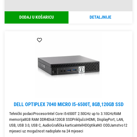
DODAJ U KOŠARICU
DETALJNIJE
DELL OPTIPLEX 7040 MICRO I5-6500T, 8GB,120GB SSD
Tehnički podaciProcesorIntel Core i5-6500T 2.50GHz up to 3.10GHzRAM
memorija8GB RAM DDR4Disk120GB SSDPriključciHDMI, DisplayPort, LAN,
USB, USB 3.0, USB C, AudioGrafička karticaIntelHDOptikaNO ODDJamstvo12
mjeseci uz mogućnost nadoplate na 24 mjeseci