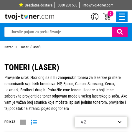
Besplatna dostava
0800 200 505
info@tvoj-toner.com
0
Nazad
Toneri (Laser)
TONERI (LASER)
Provjerite širok izbor originalnih i zamjenskih tonera za laserske printere
renomiranih svjetskih brendova: HP, Epson, Canon, Samsung, Xerox,
Lexmark, Brother i drugih. Potražite crne tonere i tonere u boji te ne
zaboravite provjeriti da toner odgovara modelu vašeg laserskog pisača. Ako
vam je važan broj stranica koje možete ispisati jednim tonerom, provjerite i
taj podatak na stranici pojedinog tonera
PRIKAZ