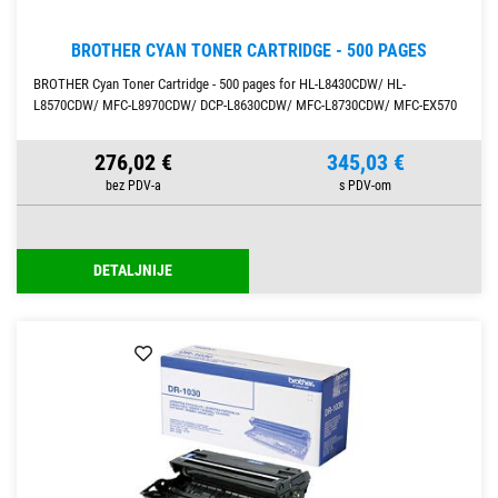
BROTHER CYAN TONER CARTRIDGE - 500 PAGES
BROTHER Cyan Toner Cartridge - 500 pages for HL-L8430CDW/ HL-
L8570CDW/ MFC-L8970CDW/ DCP-L8630CDW/ MFC-L8730CDW/ MFC-EX570
276,02 €
345,03 €
DETALJNIJE