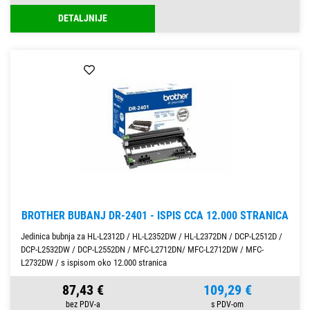
DETALJNIJE
BROTHER BUBANJ DR-2401 - ISPIS CCA 12.000 STRANICA
Jedinica bubnja za HL-L2312D / HL-L2352DW / HL-L2372DN / DCP-L2512D /
DCP-L2532DW / DCP-L2552DN / MFC-L2712DN/ MFC-L2712DW / MFC-
L2732DW / s ispisom oko 12.000 stranica
87,43 €
109,29 €