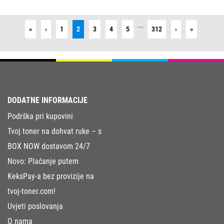
...
First
Previous
Next
Last
«
‹
1
2
3
4
5
312
›
»
DODATNE INFORMACIJE
Podrška pri kupovini
Tvoj toner na dohvat ruke – s
BOX NOW dostavom 24/7
Novo: Plaćanje putem
KeksPay-a bez provizije na
tvoj-toner.com!
Uvjeti poslovanja
O nama