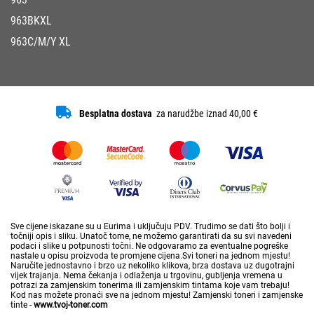
963BKXL
963C/M/Y XL
Besplatna dostava
za narudžbe iznad 40,00 €
Sve cijene iskazane su u Eurima i uključuju PDV. Trudimo se dati što bolji i
točniji opis i sliku. Unatoč tome, ne možemo garantirati da su svi navedeni
podaci i slike u potpunosti točni. Ne odgovaramo za eventualne pogreške
nastale u opisu proizvoda te promjene cijena.Svi toneri na jednom mjestu!
Naručite jednostavno i brzo uz nekoliko klikova, brza dostava uz dugotrajni
vijek trajanja. Nema čekanja i odlaženja u trgovinu, gubljenja vremena u
potrazi za zamjenskim tonerima ili zamjenskim tintama koje vam trebaju!
Kod nas možete pronaći sve na jednom mjestu! Zamjenski toneri i zamjenske
tinte -
www.tvoj-toner.com