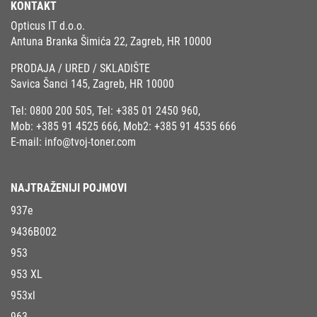
KONTAKT
Opticus IT d.o.o.
Antuna Branka Šimića 22, Zagreb, HR 10000
PRODAJA / URED / SKLADIŠTE
Savica Šanci 145, Zagreb, HR 10000
Tel:
0800 200 505
, Tel:
+385 01 2450 960
,
Mob:
+385 91 4525 666
, Mob2:
+385 91 4535 666
E-mail:
info@tvoj-toner.com
NAJTRAŽENIJI POJMOVI
937e
9436B002
953
953 XL
953xl
963