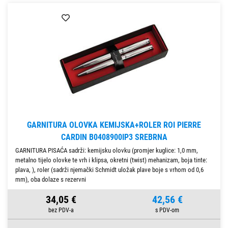
GARNITURA OLOVKA KEMIJSKA+ROLER ROI PIERRE
CARDIN B0408900IP3 SREBRNA
GARNITURA PISAĆA sadrži: kemijsku olovku (promjer kuglice: 1,0 mm,
metalno tijelo olovke te vrh i klipsa, okretni (twist) mehanizam, boja tinte:
plava, ), roler (sadrži njemački Schmidt uložak plave boje s vrhom od 0,6
mm), oba dolaze s rezervni
34,05 €
42,56 €