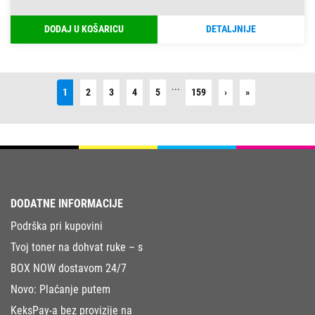
DODAJ U KOŠARICU
DETALJNIJE
...
Next
Last
1
2
3
4
5
159
›
»
DODATNE INFORMACIJE
Podrška pri kupovini
Tvoj toner na dohvat ruke – s
BOX NOW dostavom 24/7
Novo: Plaćanje putem
KeksPay-a bez provizije na