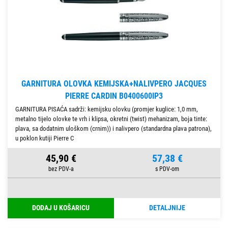
GARNITURA OLOVKA KEMIJSKA+NALIVPERO JACQUES
PIERRE CARDIN B0400600IP3
GARNITURA PISAĆA sadrži: kemijsku olovku (promjer kuglice: 1,0 mm,
metalno tijelo olovke te vrh i klipsa, okretni (twist) mehanizam, boja tinte:
plava, sa dodatnim uloškom (crnim)) i nalivpero (standardna plava patrona),
u poklon kutiji Pierre C
45,90 €
57,38 €
DODAJ U KOŠARICU
DETALJNIJE