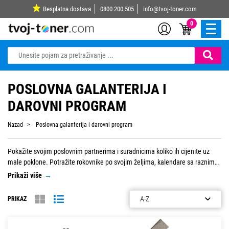
Besplatna dostava
0800 200 505
info@tvoj-toner.com
0
POSLOVNA GALANTERIJA I
DAROVNI PROGRAM
Nazad
Poslovna galanterija i darovni program
Pokažite svojim poslovnim partnerima i suradnicima koliko ih cijenite uz
male poklone. Potražite rokovnike po svojim željima, kalendare sa raznim
uzorcima, te šarene kišobrane i po potrebi ih otisnite i poklonite. Osim toga
Prikaži više
→
potražite razne vrste privjesaka i upaljača koji su mali znak pažnje, ali
svatko cijeni. Za značajnije i veće poklone pogledajte kožnu galanteriju -
PRIKAZ
novčanike, razne setove, garniture ili torbe. Sve to zamotajte u jednostavne
ili šarene ukrasne papire i poklonite u ukrasnim vrećicama.