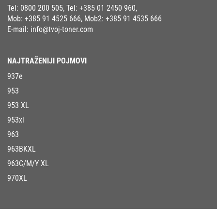
Tel:
0800 200 505
, Tel:
+385 01 2450 960
,
Mob:
+385 91 4525 666
, Mob2:
+385 91 4535 666
E-mail:
info@tvoj-toner.com
NAJTRAŽENIJI POJMOVI
937e
953
953 XL
953xl
963
963BKXL
963C/M/Y XL
970XL