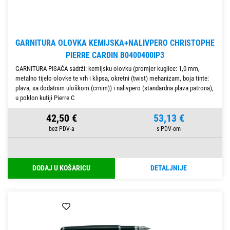
GARNITURA OLOVKA KEMIJSKA+NALIVPERO CHRISTOPHE
PIERRE CARDIN B0400400IP3
GARNITURA PISAĆA sadrži: kemijsku olovku (promjer kuglice: 1,0 mm,
metalno tijelo olovke te vrh i klipsa, okretni (twist) mehanizam, boja tinte:
plava, sa dodatnim uloškom (crnim)) i nalivpero (standardna plava patrona),
u poklon kutiji Pierre C
42,50 €
53,13 €
DODAJ U KOŠARICU
DETALJNIJE