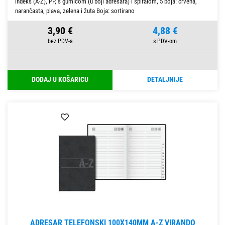
indeks (A-Z), PP, s gumicom (u boji adresara) i spiralom, 5 boja: crvena,
narančasta, plava, zelena i žuta Boja: sortirano
3,90 €
4,88 €
DODAJ U KOŠARICU
DETALJNIJE
ADRESAR TELEFONSKI 100X140MM A-Z VIRANDO