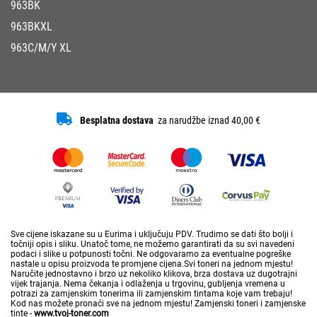
963BK
963BKXL
963C/M/Y XL
Besplatna dostava
za narudžbe iznad 40,00 €
Sve cijene iskazane su u Eurima i uključuju PDV. Trudimo se dati što bolji i
točniji opis i sliku. Unatoč tome, ne možemo garantirati da su svi navedeni
podaci i slike u potpunosti točni. Ne odgovaramo za eventualne pogreške
nastale u opisu proizvoda te promjene cijena.Svi toneri na jednom mjestu!
Naručite jednostavno i brzo uz nekoliko klikova, brza dostava uz dugotrajni
vijek trajanja. Nema čekanja i odlaženja u trgovinu, gubljenja vremena u
potrazi za zamjenskim tonerima ili zamjenskim tintama koje vam trebaju!
Kod nas možete pronaći sve na jednom mjestu! Zamjenski toneri i zamjenske
tinte -
www.tvoj-toner.com