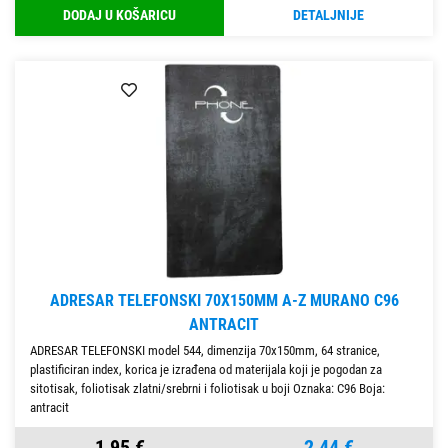
DODAJ U KOŠARICU
DETALJNIJE
ADRESAR TELEFONSKI 70X150MM A-Z MURANO C96
ANTRACIT
ADRESAR TELEFONSKI model 544, dimenzija 70x150mm, 64 stranice,
plastificiran index, korica je izrađena od materijala koji je pogodan za
sitotisak, foliotisak zlatni/srebrni i foliotisak u boji Oznaka: C96 Boja:
antracit
1,95 €
2,44 €