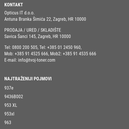
KONTAKT
Opticus IT d.o.o.
Antuna Branka Šimića 22, Zagreb, HR 10000
PRODAJA / URED / SKLADIŠTE
Savica Šanci 145, Zagreb, HR 10000
Tel:
0800 200 505
, Tel:
+385 01 2450 960
,
Mob:
+385 91 4525 666
, Mob2:
+385 91 4535 666
E-mail:
info@tvoj-toner.com
NAJTRAŽENIJI POJMOVI
937e
9436B002
953 XL
953xl
963