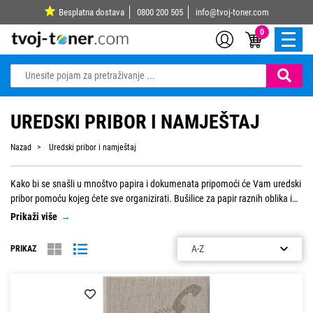
Besplatna dostava
0800 200 505
info@tvoj-toner.com
0
UREDSKI PRIBOR I NAMJEŠTAJ
Nazad
Uredski pribor i namještaj
Kako bi se snašli u mnoštvo papira i dokumenata pripomoći će Vam uredski
pribor pomoću kojeg ćete sve organizirati. Bušilice za papir raznih oblika i
veličina, spajalice strojne ili ručne, te punjenja za iste prema Vašim
Prikaži više
→
željama. Kako bih obilježili bitne stvari ili samo napravili kratke bilješke tu
su post it blokovi, samoljepljivi blokovi raznih oblika i boja, te zastavice. I za
PRIKAZ
svako poduzeće neobhodni žigovi i tinte, a pogledajte i materijale za vizitke,
te adresare radi lakše organizacije.