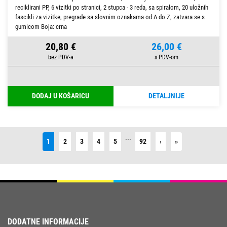
reciklirani PP, 6 vizitki po stranici, 2 stupca - 3 reda, sa spiralom, 20 uložnih
fascikli za vizitke, pregrade sa slovnim oznakama od A do Z, zatvara se s
gumicom Boja: crna
20,80 €
26,00 €
DODAJ U KOŠARICU
DETALJNIJE
...
Next
Last
1
2
3
4
5
92
›
»
DODATNE INFORMACIJE