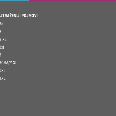
JTRAŽENIJI POJMOVI
7e
3
3 XL
3xl
3
3C/M/Y XL
0XL
1XL