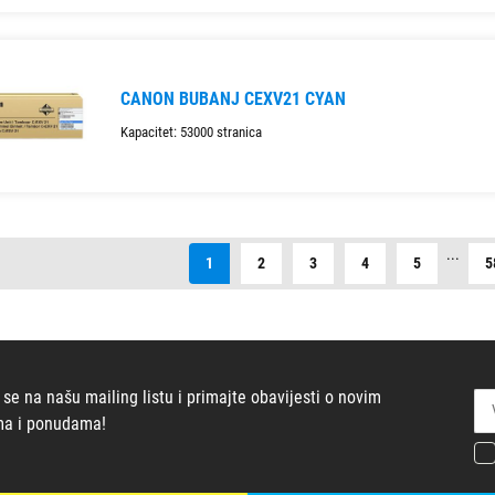
CANON BUBANJ CEXV21 CYAN
Kapacitet: 53000 stranica
...
1
2
3
4
5
5
 se na našu mailing listu i primajte obavijesti o novim
ma i ponudama!