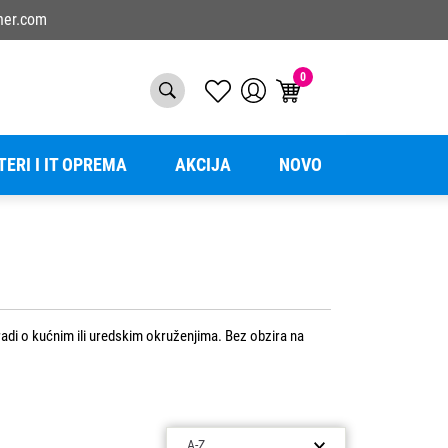
ner.com
0
TERI I IT OPREMA
AKCIJA
NOVO
 radi o kućnim ili uredskim okruženjima. Bez obzira na
čniji cijenom. Svaki toner pažljivo je odabran kako bi