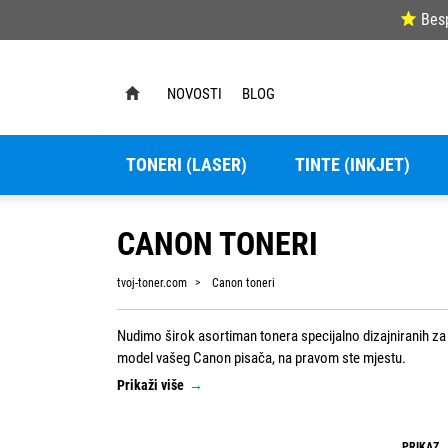
Bes
NOVOSTI
BLOG
TONERI (LASER)
TINTE (INKJET)
CANON TONERI
tvoj-toner.com
Canon toneri
Nudimo širok asortiman tonera specijalno dizajniranih za 
model vašeg Canon pisača, na pravom ste mjestu.
Prikaži više
→
Naša ponuda uključuje originalne Canon tonere, kao i zamjens
osigurao najvišu kvalitetu ispisa, dugotrajnost i pouzdan
PRIKAZ