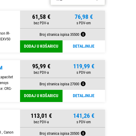
61,58 €
76,98 €
non IR-
Broj stranica ispisa 35500
 CEXV50
DODAJ U KOŠARICU
DETALJNIJE
95,99 €
119,99 €
M
apacitet
Sensys
Broj stranica ispisa 27000
ke: CRG-
DODAJ U KOŠARICU
DETALJNIJE
113,01 €
141,26 €
I , Canon
Broj stranica ispisa 20500