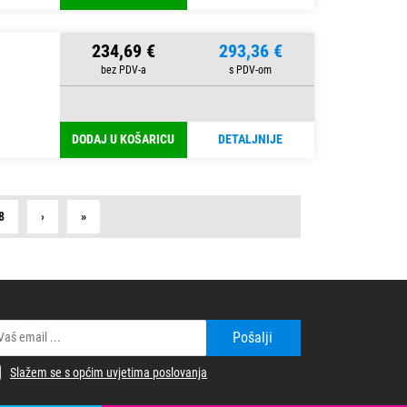
234,69 €
293,36 €
DODAJ U KOŠARICU
DETALJNIJE
Next
Last
8
›
»
Pošalji
Slažem se s općim uvjetima poslovanja