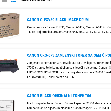
n modele kao što su:
CANON C-EXV50 BLACK IMAGE DRUM
r
- vaš pouzdani partner za sve potrebe Canon laserskog tonera!
Canon drum za Canon IR-1435, Canon IR-1435i, Canon IR-1435iF, Ca
1435P. Broj stranica: 35500 Oznake: 9437B002, C-EXV50, C EXV50,
CANON CRG-073 ZAMJENSKI TONER SA OEM ČIPO
Zamjenski toner Canon CRG-073 dolazi sa OEM čipom. Toner ima k
27000 stranica te je kompatibilan sa sljedećim pisačima: Canon i-
LBP361DW/LBP362DW Boja :crna Broj stranica ispisa: 27000 Ozna
073 (5724C001) Toneri dolaze sa OEM
CANON BLACK ORIGINALNI TONER T06
Black originalni toner Canon T06 ima kapacitet 20500 stranica te je
kompatibilan sa sljedećim pisačima :Canon imageRUNNER 1643iF I