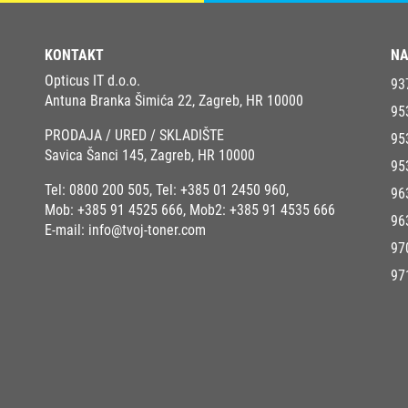
KONTAKT
NA
Opticus IT d.o.o.
93
Antuna Branka Šimića 22, Zagreb, HR 10000
95
PRODAJA / URED / SKLADIŠTE
95
Savica Šanci 145, Zagreb, HR 10000
95
Tel:
0800 200 505
, Tel:
+385 01 2450 960
,
96
Mob:
+385 91 4525 666
, Mob2:
+385 91 4535 666
96
E-mail:
info@tvoj-toner.com
97
97