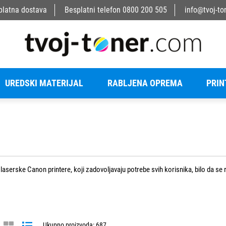
platna dostava
Besplatni telefon
0800 200 505
info@tvoj-to
UREDSKI MATERIJAL
RABLJENA OPREMA
PRIN
laserske Canon printere, koji zadovoljavaju potrebe svih korisnika, bilo da se
ke tonere visoke kvalitete koji nisu originalni, ali su zato jeftiniji i pristupa
ost, uz povoljne cijene koje odgovaraju svakom budžetu.
Ukupno proizvoda: 687