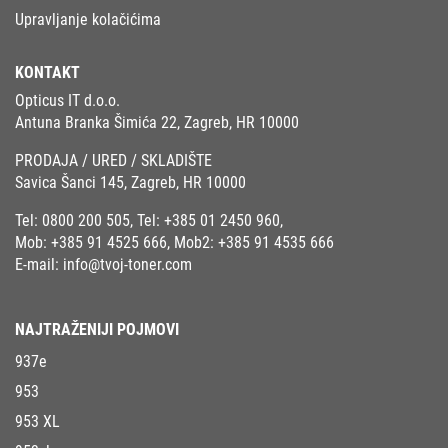
Upravljanje kolačićima
KONTAKT
Opticus IT d.o.o.
Antuna Branka Šimića 22, Zagreb, HR 10000
PRODAJA / URED / SKLADIŠTE
Savica Šanci 145, Zagreb, HR 10000
Tel:
0800 200 505
, Tel:
+385 01 2450 960
,
Mob:
+385 91 4525 666
, Mob2:
+385 91 4535 666
E-mail:
info@tvoj-toner.com
NAJTRAŽENIJI POJMOVI
937e
953
953 XL