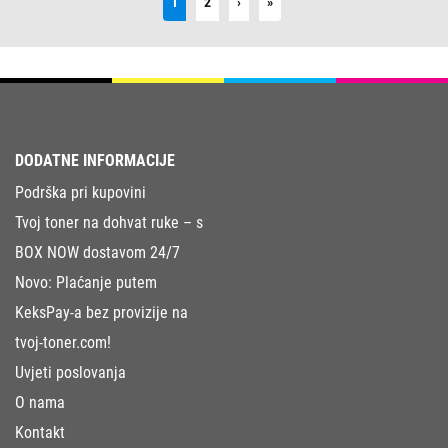
Next
Last
1
2
›
»
DODATNE INFORMACIJE
Podrška pri kupovini
Tvoj toner na dohvat ruke – s
BOX NOW dostavom 24/7
Novo: Plaćanje putem
KeksPay-a bez provizije na
tvoj-toner.com!
Uvjeti poslovanja
O nama
Kontakt