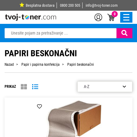
Besplatna dostava
0800 200 505
info@tvoj-toner.com
0
PAPIRI BESKONAČNI
Nazad
Papir i papirna konfekcija
Papiri beskonačni
PRIKAZ