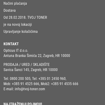
Načini plaćanja
Dostava
Od 28.02.2018. TVOJ TONER
je na novoj lokaciji
Upravljanje kolačićima
KONTAKT
Opticus IT d.o.o.
Antuna Branka Šimića 22, Zagreb, HR 10000
PRODAJA / URED / SKLADIŠTE
Savica Šanci 145, Zagreb, HR 10000
Tel:
0800 200 505
, Tel:
+385 01 2450 960
,
Mob:
+385 91 4525 666
, Mob2:
+385 91 4535 666
E-mail:
info@tvoj-toner.com
NAJTRAŽENIJI POJMOVI