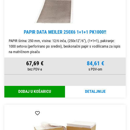
PAPIR DATA MEILER 250X6 1+1+1 PK1000!!
PAPIR širina: 250 mm, visina: 12/6 inča, (250x12"/6"), (1+1+1), pakiranje:
1000 setova (perforirano po sredini), beskonačni papir s vodilicama za ispis
na matričnom pisaču
67,69 €
84,61 €
DODAJ U KOŠARICU
DETALJNIJE