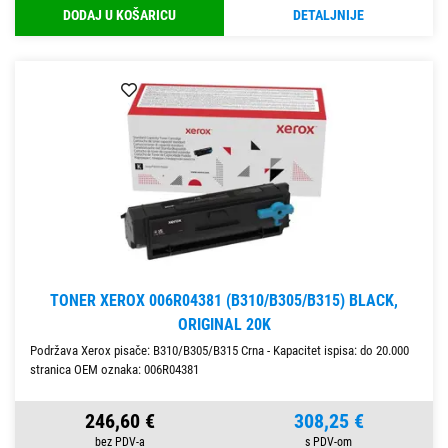
DODAJ U KOŠARICU
DETALJNIJE
TONER XEROX 006R04381 (B310/B305/B315) BLACK,
ORIGINAL 20K
Podržava Xerox pisače: B310/B305/B315 Crna - Kapacitet ispisa: do 20.000
stranica OEM oznaka: 006R04381
246,60 €
308,25 €