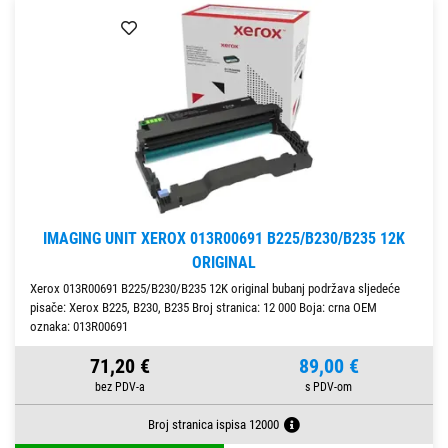
IMAGING UNIT XEROX 013R00691 B225/B230/B235 12K
ORIGINAL
Xerox 013R00691 B225/B230/B235 12K original bubanj podržava sljedeće
pisače: Xerox B225, B230, B235 Broj stranica: 12 000 Boja: crna OEM
oznaka: 013R00691
71,20 €
89,00 €
Broj stranica ispisa 12000