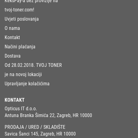
KeksPay-a bez provizije na
tvoj-toner.com!
Uvjeti poslovanja
O nama
Kontakt
Načini plaćanja
Dostava
Od 28.02.2018. TVOJ TONER
je na novoj lokaciji
Upravljanje kolačićima
KONTAKT
Opticus IT d.o.o.
Antuna Branka Šimića 22, Zagreb, HR 10000
PRODAJA / URED / SKLADIŠTE
Savica Šanci 145, Zagreb, HR 10000