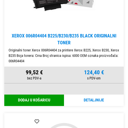
XEROX 006R04404 B225/B230/B235 BLACK ORIGINALNI
TONER
Originalni toner Xerox 006R04404 za printere Xerox B225, Xerox B230, Xerox
B235 Boja tonera: Crna Broj stranica ispisa: 6000 OEM oznaka proizvođača:
006R04404
99,52 €
124,40 €
DODAJ U KOŠARICU
DETALJNIJE