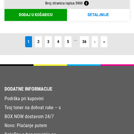
Broj stranica ispisa 5900
DODAJ U KOŠARICU
DETALJNIJE
...
Next
Last
1
2
3
4
5
36
›
»
DODATNE INFORMACIJE
Podrška pri kupovini
Tvoj toner na dohvat ruke – s
BOX NOW dostavom 24/7
Novo: Plaćanje putem