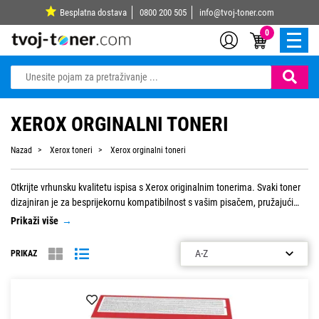
Besplatna dostava
0800 200 505
info@tvoj-toner.com
0
XEROX ORGINALNI TONERI
Nazad
Xerox toneri
Xerox orginalni toneri
Otkrijte vrhunsku kvalitetu ispisa s Xerox originalnim tonerima. Svaki toner
dizajniran je za besprijekornu kompatibilnost s vašim pisačem, pružajući
precizne ispise, živopisne boje i profesionalne rezultate. Uz pouzdanost i
Prikaži više
→
dugotrajnost, originalni Xerox toneri smanjuju troškove održavanja i
produžuju vijek trajanja vašeg uređaja. Pregledajte našu ponudu i doživite
PRIKAZ
ispis koji nadmašuje očekivanja.