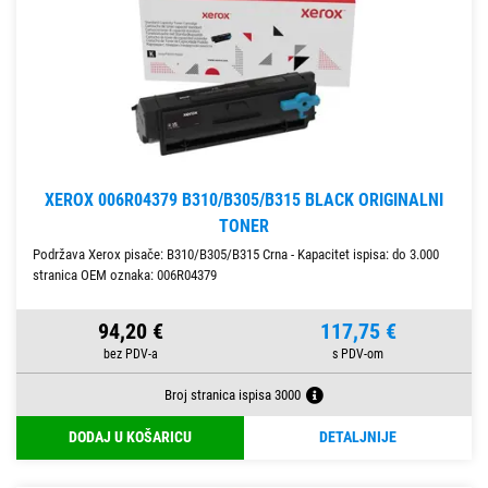
XEROX 006R04379 B310/B305/B315 BLACK ORIGINALNI
TONER
Podržava Xerox pisače: B310/B305/B315 Crna - Kapacitet ispisa: do 3.000
stranica OEM oznaka: 006R04379
94,20 €
117,75 €
Broj stranica ispisa 3000
DODAJ U KOŠARICU
DETALJNIJE