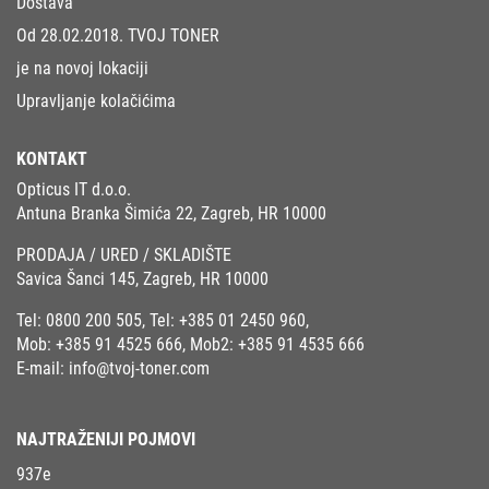
Dostava
Od 28.02.2018. TVOJ TONER
je na novoj lokaciji
Upravljanje kolačićima
KONTAKT
Opticus IT d.o.o.
Antuna Branka Šimića 22, Zagreb, HR 10000
PRODAJA / URED / SKLADIŠTE
Savica Šanci 145, Zagreb, HR 10000
Tel:
0800 200 505
, Tel:
+385 01 2450 960
,
Mob:
+385 91 4525 666
, Mob2:
+385 91 4535 666
E-mail:
info@tvoj-toner.com
NAJTRAŽENIJI POJMOVI
937e