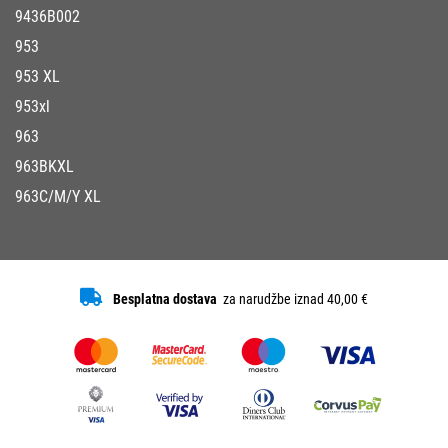
9436B002
953
953 XL
953xl
963
963BKXL
963C/M/Y XL
Besplatna dostava
za narudžbe iznad 40,00 €