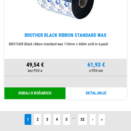
BROTHER BLACK RIBBON STANDARD WAX
BROTHER Black ribbon standard wax 110mm x 600m sold in 6-pack
49,54 €
61,93 €
DODAJ U KOŠARICU
DETALJNIJE
...
Next
Last
1
2
3
4
5
32
›
»