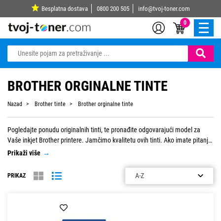
Besplatna dostava
0800 200 505
info@tvoj-toner.com
0
BROTHER ORGINALNE TINTE
Nazad
Brother tinte
Brother orginalne tinte
Pogledajte ponudu originalnih tinti, te pronađite odgovarajući model za
Vaše inkjet Brother printere. Jamčimo kvalitetu ovih tinti. Ako imate pitanja,
slobodno se obratite nama za pomoć.
Prikaži više
→
PRIKAZ