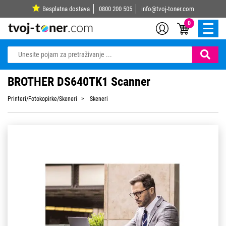
Besplatna dostava
0800 200 505
info@tvoj-toner.com
0
BROTHER DS640TK1 Scanner
Printeri/Fotokopirke/Skeneri
Skeneri