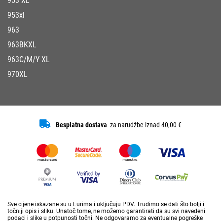
953 XL
953xl
963
963BKXL
963C/M/Y XL
970XL
Besplatna dostava
za narudžbe iznad 40,00 €
Sve cijene iskazane su u Eurima i uključuju PDV. Trudimo se dati što bolji i
točniji opis i sliku. Unatoč tome, ne možemo garantirati da su svi navedeni
podaci i slike u potpunosti točni. Ne odgovaramo za eventualne pogreške