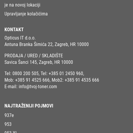
je na novoj lokaciji
Upravljanje kolačićima
KONTAKT
Opticus IT d.o.o.
Antuna Branka Šimića 22, Zagreb, HR 10000
PRODAJA / URED / SKLADIŠTE
Savica Šanci 145, Zagreb, HR 10000
Tel:
0800 200 505
, Tel:
+385 01 2450 960
,
Mob:
+385 91 4525 666
, Mob2:
+385 91 4535 666
E-mail:
info@tvoj-toner.com
NAJTRAŽENIJI POJMOVI
937e
953