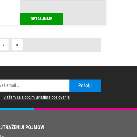
DETALJNIJE
Next
Last
›
»
Pošalji
Slažem se s općim uvjetima poslovanja
JTRAŽENIJI POJMOVI