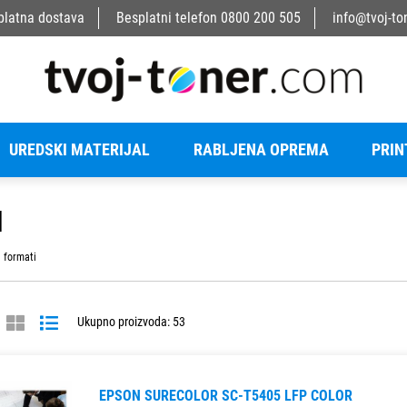
platna dostava
Besplatni telefon
0800 200 505
info@tvoj-to
UREDSKI MATERIJAL
RABLJENA OPREMA
PRIN
I
i formati
Ukupno proizvoda: 53
EPSON SURECOLOR SC-T5405 LFP COLOR