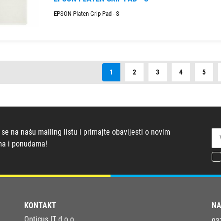
EPSON Platen Grip Pad - S
1
2
3
4
5
 se na našu mailing listu i primajte obavijesti o novim
ma i ponudama!
KONTAKT
NA
Opticus IT d.o.o.