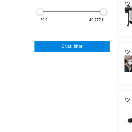
59 €
40.777 €
Očisti filter