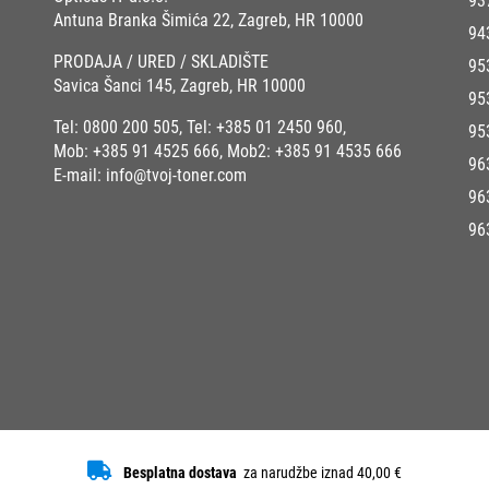
93
Antuna Branka Šimića 22, Zagreb, HR 10000
94
PRODAJA / URED / SKLADIŠTE
95
Savica Šanci 145, Zagreb, HR 10000
95
Tel:
0800 200 505
, Tel:
+385 01 2450 960
,
95
Mob:
+385 91 4525 666
, Mob2:
+385 91 4535 666
96
E-mail:
info@tvoj-toner.com
96
96
Besplatna dostava
za narudžbe iznad 40,00 €