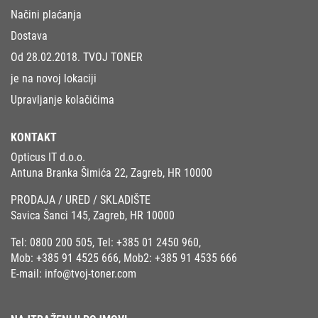
Načini plaćanja
Dostava
Od 28.02.2018. TVOJ TONER
je na novoj lokaciji
Upravljanje kolačićima
KONTAKT
Opticus IT d.o.o.
Antuna Branka Šimića 22, Zagreb, HR 10000
PRODAJA / URED / SKLADIŠTE
Savica Šanci 145, Zagreb, HR 10000
Tel:
0800 200 505
, Tel:
+385 01 2450 960
,
Mob:
+385 91 4525 666
, Mob2:
+385 91 4535 666
E-mail:
info@tvoj-toner.com