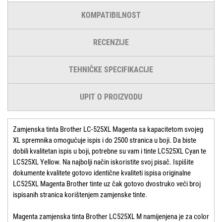
KOMPATIBILNOST
RECENZIJE
TEHNIČKE SPECIFIKACIJE
UPIT O PROIZVODU
Zamjenska tinta Brother LC-525XL Magenta sa kapacitetom svojeg
XL spremnika omogućuje ispis i do 2500 stranica u boji. Da biste
dobili kvalitetan ispis u boji, potrebne su vam i tinte LC525XL Cyan te
LC525XL Yellow. Na najbolji način iskoristite svoj pisač. Ispišite
dokumente kvalitete gotovo identične kvaliteti ispisa originalne
LC525XL Magenta Brother tinte uz čak gotovo dvostruko veći broj
ispisanih stranica korištenjem zamjenske tinte.
Magenta zamjenska tinta Brother LC525XL M namijenjena je za color