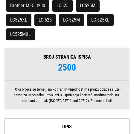
Brother MFC-J200
LC525
LC525M
LC525XL
LC-525
LC-525M
LC-525XL
LC525MXL
BROJ STRANICA ISPISA
2500
Ova brojka se temelji na kotiranim vrijednostima proizvođača i služi
samo za usporedbu. Proizlazi iz ispitivanja koristeći međunarodni ISO
standard za tisak (ISO/IEC 24711 and 24712). Za većinu tinti
OPIS