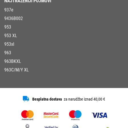
NAJTRAŽENIJI POJMOVI
937e
9436B002
953
953 XL
953xl
963
963BKXL
963C/M/Y XL
Besplatna dostava
za narudžbe iznad 40,00 €