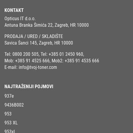
KONTAKT
Opticus IT d.o.o.
Antuna Branka Šimića 22, Zagreb, HR 10000
PRODAJA / URED / SKLADIŠTE
Savica Šanci 145, Zagreb, HR 10000
Tel:
0800 200 505
, Tel:
+385 01 2450 960
,
Mob:
+385 91 4525 666
, Mob2:
+385 91 4535 666
E-mail:
info@tvoj-toner.com
NAJTRAŽENIJI POJMOVI
937e
9436B002
953
953 XL
953xl