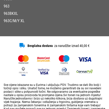
963
963BKXL
963C/M/Y XL
Besplatna dostava
za narudžbe iznad 40,00 €
Sve cijene iskazane su u Eurima i uključuju PDV. Trudimo se dati što bolji i
točniji opis i sliku. Unatoč tome, ne možemo garantirati da su svi navedeni
podaci i slike u potpunosti točni. Ne odgovaramo za eventualne pogreške
nastale u opisu proizvoda te promjene cijena.Svi toneri na jednom mjestu!
Naručite jednostavno i brzo uz nekoliko klikova, brza dostava uz dugotrajni
vijek trajanja. Nema čekanja i odlaženja u trgovinu, gubljenja vremena u
potrazi za zamjenskim tonerima ili zamjenskim tintama koje vam trebaju!
Kod nas možete pronaći sve na jednom mjestu! Zamjenski toneri i zamjenske