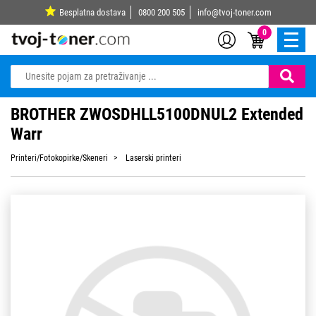
Besplatna dostava
0800 200 505
info@tvoj-toner.com
0
BROTHER ZWOSDHLL5100DNUL2 Extended
Warr
Printeri/Fotokopirke/Skeneri
Laserski printeri