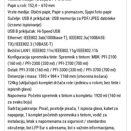
Papir u roli: 152,4 – 610 mm
Vrste medija: Obični papir, Papir s premazom, Sjajni foto-papir
Sučelje: USB A priključak: USB memorija za PDF/JPEG datoteke
(izravno ispisivanje)
USB B priključak: Hi-Speed USB
Ethernet: IEEE802.3ab(1000base-T), IEEE802.3u(100BASE-
TX)/IEEE802.3 (10BASE-T)
Bežični LAN1: IEEE802.11n/IEEE802.11g/IEEE802.11b
Konfiguracija spremnika tinte: Spremnik s tintom: MBK: PFI-2100
(160 ml) / PFI-2300 (330 ml) / PFI-2700 (700 ml)
Ostali: PFI-3100 (160 ml) / PFI-3300 (330 ml) / PFI-3700 (700 ml)
Dimenzije i masa: 1593 × 984 × 1168 mm (otvorena košara)
124kg (uključujući komplet držača role i jedinicu s rolom; bez tinte i
ispisnih glava)
Napomena: Početni spremnik s tintom u kompletu: 1920 ml (160 ml
za svaku boju)
Sadržaj pakiranja: Pisač, postolje pisača, 1 ispisna glava, kabel za
napajanje, 1 komplet početnih spremnika s tintom, vodič za
instalaciju, letak s napomenama za sigurnost / standardno
okruženje, list LFP Eur s adresama, list s važnim informacijama,