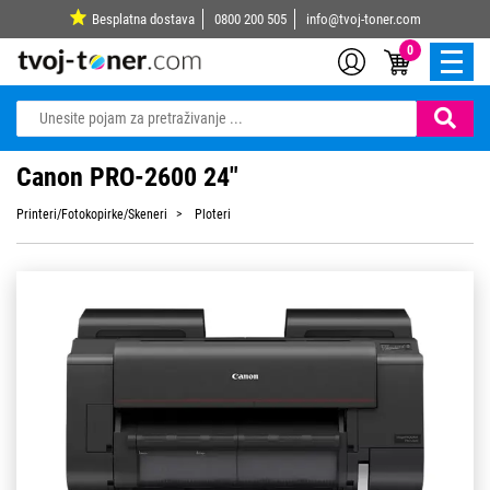
Besplatna dostava
0800 200 505
info@tvoj-toner.com
0
Canon PRO-2600 24"
Printeri/Fotokopirke/Skeneri
Ploteri