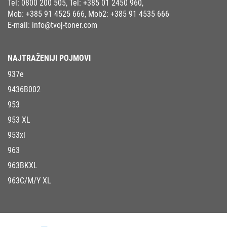
Tel:
0800 200 505
, Tel:
+385 01 2450 960
,
Mob:
+385 91 4525 666
, Mob2:
+385 91 4535 666
E-mail:
info@tvoj-toner.com
NAJTRAŽENIJI POJMOVI
937e
9436B002
953
953 XL
953xl
963
963BKXL
963C/M/Y XL