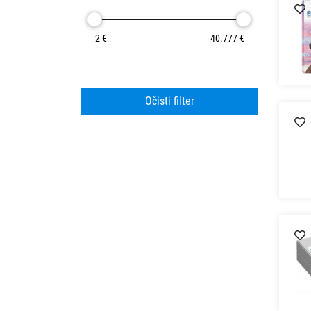
2 €
40.777 €
Očisti filter