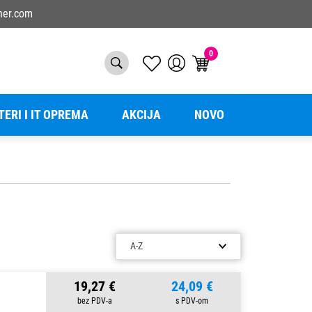
ner.com
0
TERI I IT OPREMA
AKCIJA
NOVO
19,27 €
24,09 €