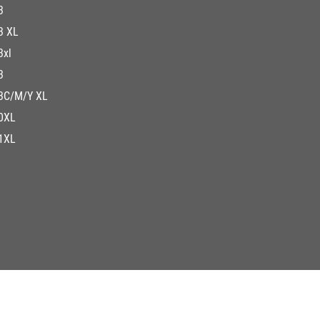
3
3 XL
3xl
3
3C/M/Y XL
0XL
1XL