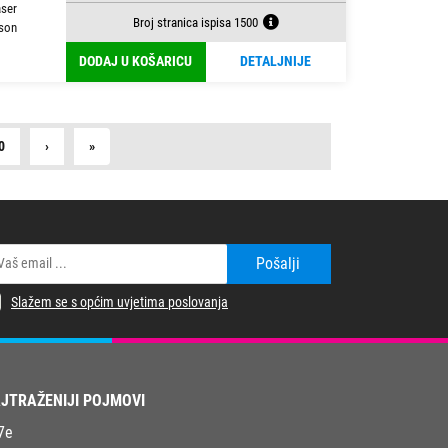
aser
Broj stranica ispisa 1500
son
DODAJ U KOŠARICU
DETALJNIJE
Next
Last
0
›
»
Pošalji
Slažem se s općim uvjetima poslovanja
JTRAŽENIJI POJMOVI
7e