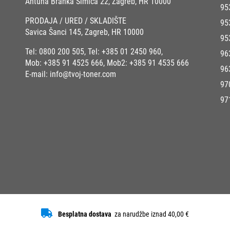
Antuna Branka Šimića 22, Zagreb, HR 10000
95
PRODAJA / URED / SKLADIŠTE
95
Savica Šanci 145, Zagreb, HR 10000
95
Tel:
0800 200 505
, Tel:
+385 01 2450 960
,
96
Mob:
+385 91 4525 666
, Mob2:
+385 91 4535 666
96
E-mail:
info@tvoj-toner.com
97
97
Besplatna dostava
za narudžbe iznad 40,00 €