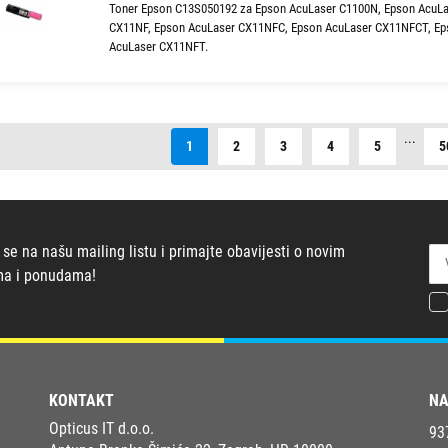
Toner Epson C13S050192 za Epson AcuLaser C1100N, Epson AcuL
CX11NF, Epson AcuLaser CX11NFC, Epson AcuLaser CX11NFCT, Ep
AcuLaser CX11NFT.
...
1
2
3
4
5
5
 se na našu mailing listu i primajte obavijesti o novim
ma i ponudama!
KONTAKT
NA
Opticus IT d.o.o.
93