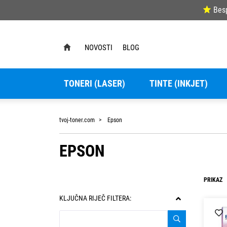
Bes
NOVOSTI
BLOG
TONERI (LASER)
TINTE (INKJET)
tvoj-toner.com
Epson
EPSON
PRIKAZ
KLJUČNA RIJEČ FILTERA: