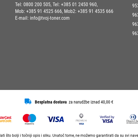
Tel:
0800 200 505
, Tel:
+385 01 2450 960
,
95
Mob:
+385 91 4525 666
, Mob2:
+385 91 4535 666
96
E-mail:
info@tvoj-toner.com
96
96
Besplatna dostava
za narudžbe iznad 40,00 €
ti što bolji i točniji opis i sliku. Unatoč tome, ne možemo garantirati da su svi na