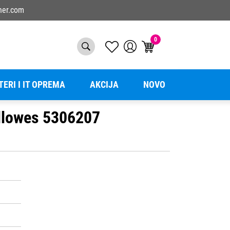
ner.com
0
TERI I IT OPREMA
AKCIJA
NOVO
ellowes 5306207