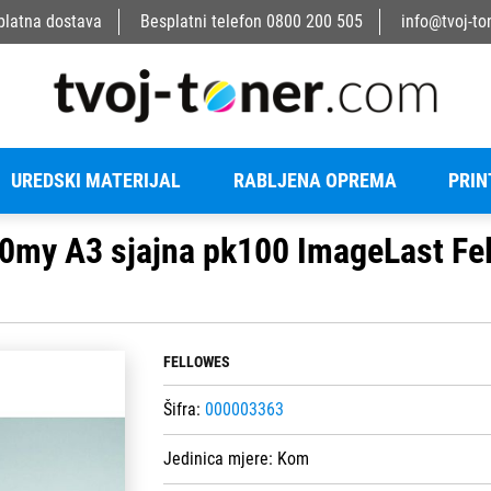
platna dostava
Besplatni telefon
0800 200 505
info@tvoj-to
UREDSKI MATERIJAL
RABLJENA OPREMA
PRIN
e 80my A3 sjajna pk100 ImageLast F
FELLOWES
Šifra:
000003363
Jedinica mjere:
Kom