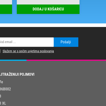
DODAJ U KOŠARICU
DOD
Pošalji
Slažem se s općim uvjetima poslovanja
JTRAŽENIJI POJMOVI
7e
36B002
3
3 XL