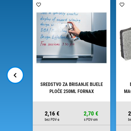
4VALJKA)
SREDSTVO ZA BRISANJE BIJELE
0L GBC
PLOČE 250ML FORNAX
MA
43,75 €
2,16 €
2,70 €
2