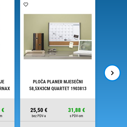
JE
PLOČA PLANER MJESEČNI
PLASTIF
ORNAX
58,5X43CM QUARTET 1903813
FUSIO
 €
25,50 €
31,88 €
515,00