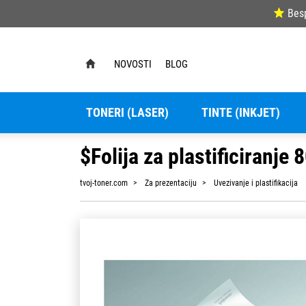
Bes
NOVOSTI
BLOG
TONERI (LASER)
TINTE (INKJET)
$Folija za plastificiranj
tvoj-toner.com
Za prezentaciju
Uvezivanje i plastifikacija