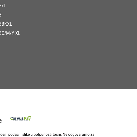
3xl
3
3BKXL
3C/M/Y XL
vedeni podaci i slike u potpunosti točni. Ne odgovaramo za