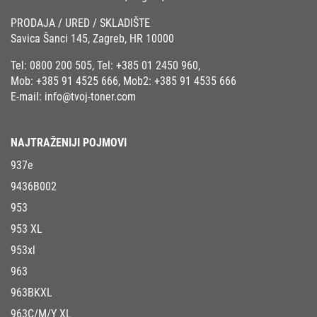
PRODAJA / URED / SKLADIŠTE
Savica Šanci 145, Zagreb, HR 10000
Tel:
0800 200 505
, Tel:
+385 01 2450 960
,
Mob:
+385 91 4525 666
, Mob2:
+385 91 4535 666
E-mail:
info@tvoj-toner.com
NAJTRAŽENIJI POJMOVI
937e
9436B002
953
953 XL
953xl
963
963BKXL
963C/M/Y XL