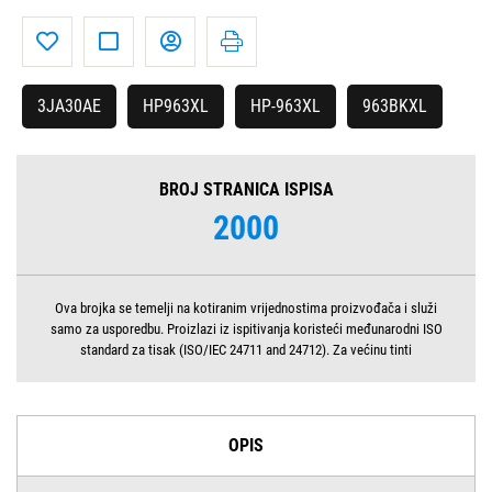
3JA30AE
HP963XL
HP-963XL
963BKXL
BROJ STRANICA ISPISA
2000
Ova brojka se temelji na kotiranim vrijednostima proizvođača i služi
samo za usporedbu. Proizlazi iz ispitivanja koristeći međunarodni ISO
standard za tisak (ISO/IEC 24711 and 24712). Za većinu tinti
OPIS