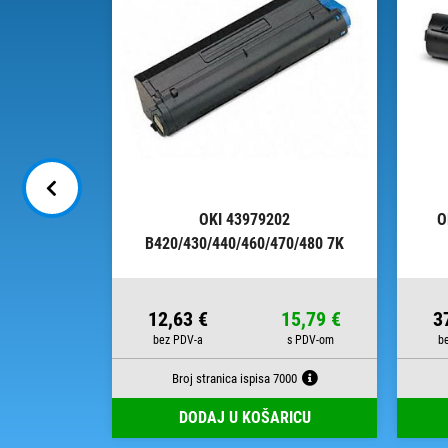
1 BLACK
OKI 43979202
O
E DRUM
B420/430/440/460/470/480 7K
BLACK ZAMJENSKI TONER
87,70 €
12,63 €
15,79 €
3
000
Broj stranica ispisa 7000
RICU
DODAJ U KOŠARICU