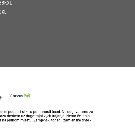
3BKXL
0XL
vedeni podaci i slike u potpunosti točni. Ne odgovaramo za
brza dostava uz dugotrajni vijek trajanja. Nema čekanja i
 na jednom mjestu! Zamjenski toneri i zamjenske tinte -