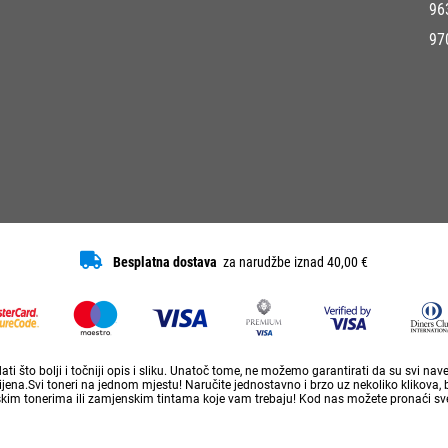
96
97
Besplatna dostava
za narudžbe iznad 40,00 €
ti što bolji i točniji opis i sliku. Unatoč tome, ne možemo garantirati da su svi na
ena.Svi toneri na jednom mjestu! Naručite jednostavno i brzo uz nekoliko klikova, 
skim tonerima ili zamjenskim tintama koje vam trebaju! Kod nas možete pronaći sve