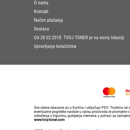
O nama
Kontakt
Načini plaćanja
Dostava
Od 28.02.2018. TVOJ TONER je na novoj lokaciji
Upravljanje kolačićima
Sve cijene iskazane su u Eurima i uključuju PDV. Trudimo se da
eventualne pogreške nastale u opisu proizvoda te promjene cij
odlaženja u trgovinu, gubljenja vremena u potrazi za zamjen
www.tvoj-toner.com