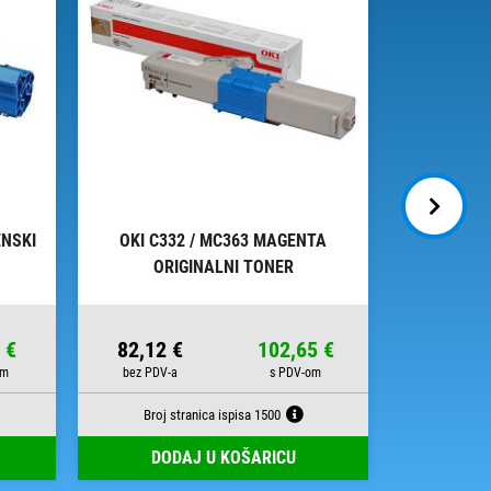
ENSKI
OKI C332 / MC363 MAGENTA
OKI 4484
ORIGINALNI TONER
ZA
 €
82,12 €
102,65 €
83,88 
Broj stranica ispisa 1500
Broj st
DODAJ U KOŠARICU
DOD