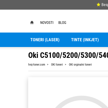
Bes
NOVOSTI
BLOG
TONERI (LASER)
TINTE (INKJET)
Oki C5100/5200/5300/5400
tvoj-toner.com
OKI toneri
OKI orginalni toneri