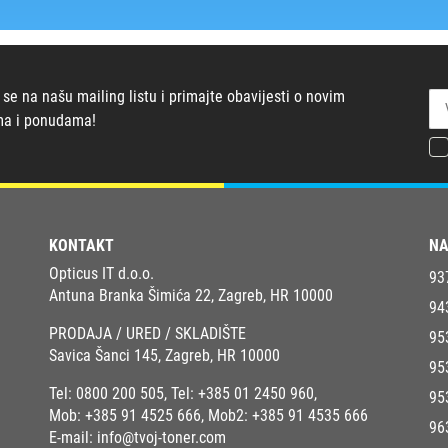
 se na našu mailing listu i primajte obavijesti o novim
ma i ponudama!
KONTAKT
NA
Opticus IT d.o.o.
93
Antuna Branka Šimića 22, Zagreb, HR 10000
94
PRODAJA / URED / SKLADIŠTE
95
Savica Šanci 145, Zagreb, HR 10000
95
Tel:
0800 200 505
, Tel:
+385 01 2450 960
,
95
Mob:
+385 91 4525 666
, Mob2:
+385 91 4535 666
96
E-mail:
info@tvoj-toner.com