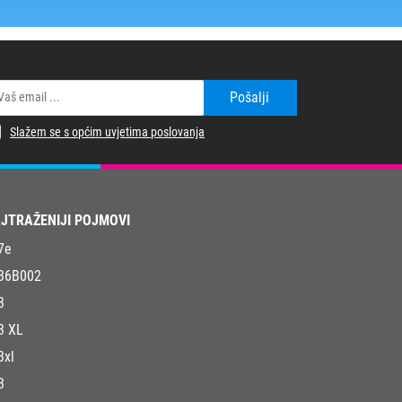
Pošalji
Slažem se s općim uvjetima poslovanja
JTRAŽENIJI POJMOVI
7e
36B002
3
3 XL
3xl
3