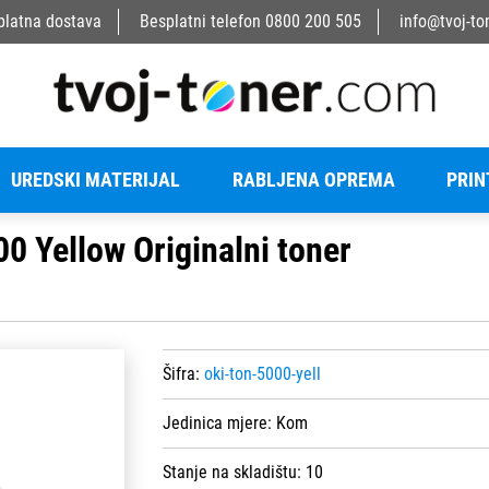
platna dostava
Besplatni telefon
0800 200 505
info@tvoj-to
UREDSKI MATERIJAL
RABLJENA OPREMA
PRIN
 Yellow Originalni toner
Šifra:
oki-ton-5000-yell
Jedinica mjere:
Kom
Stanje na skladištu:
10