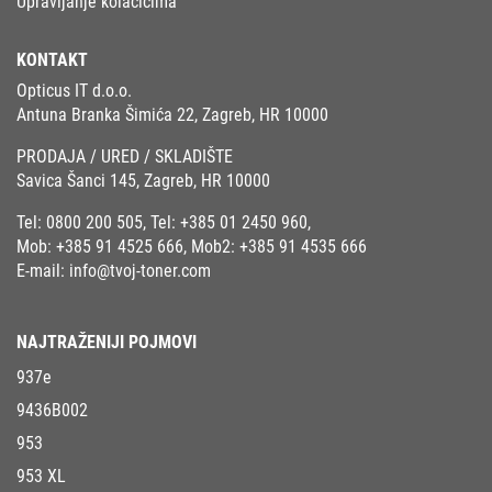
Upravljanje kolačićima
KONTAKT
Opticus IT d.o.o.
Antuna Branka Šimića 22, Zagreb, HR 10000
PRODAJA / URED / SKLADIŠTE
Savica Šanci 145, Zagreb, HR 10000
Tel:
0800 200 505
, Tel:
+385 01 2450 960
,
Mob:
+385 91 4525 666
, Mob2:
+385 91 4535 666
E-mail:
info@tvoj-toner.com
NAJTRAŽENIJI POJMOVI
937e
9436B002
953
953 XL