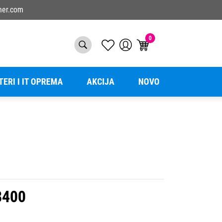
ner.com
0
TERI I IT OPREMA
AKCIJA
NOVO
8400