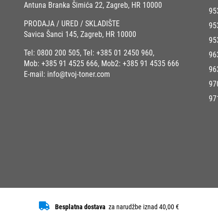
Antuna Branka Šimića 22, Zagreb, HR 10000
95
PRODAJA / URED / SKLADIŠTE
95
Savica Šanci 145, Zagreb, HR 10000
95
Tel:
0800 200 505
, Tel:
+385 01 2450 960
,
96
Mob:
+385 91 4525 666
, Mob2:
+385 91 4535 666
96
E-mail:
info@tvoj-toner.com
97
97
Besplatna dostava
za narudžbe iznad 40,00 €