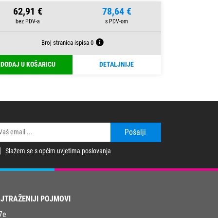
62,91 €
78,64 €
Broj stranica ispisa 0
DODAJ U KOŠARICU
DETALJNIJE
Pošalji
Slažem se s općim uvjetima poslovanja
JTRAŽENIJI POJMOVI
7e