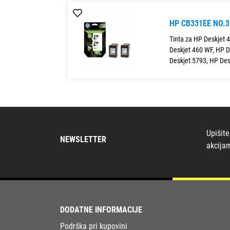
HP CB331EE NO.
Tinta za HP Deskjet 
Deskjet 460 WF, HP D
Deskjet 5793, HP Des
Upišite
NEWSLETTER
akcija
DODATNE INFORMACIJE
Podrška pri kupovini