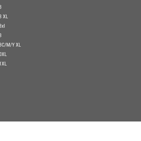
3
3 XL
3xl
3
3C/M/Y XL
0XL
1XL