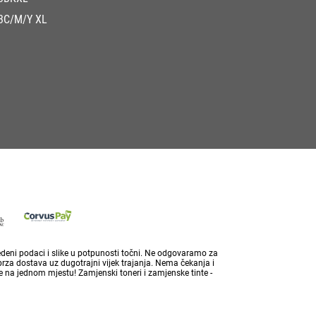
3C/M/Y XL
vedeni podaci i slike u potpunosti točni. Ne odgovaramo za
brza dostava uz dugotrajni vijek trajanja. Nema čekanja i
 na jednom mjestu! Zamjenski toneri i zamjenske tinte -