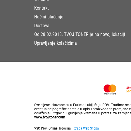
Kontakt
Načini plaćanja
Dostava
Od 28.02.2018. TVOJ TONER je na novoj lokaciji
Upravljanje kolačićima
Sve cijene iskazane su u Eurima i uključuju PDV. Trudimo se da
eventualne pogreške nastale u opisu proizvoda te promjene cij
odlaženja u trgovinu, gubljenja vremena u potrazi za zamjen
www.tvoj-toner.com
VSC Pro+ Online Trgovina
Izrada Web Shopa