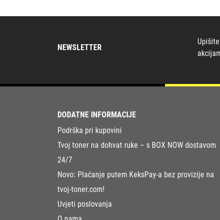
Upišite
NEWSLETTER
akcija
DODATNE INFORMACIJE
Podrška pri kupovini
Tvoj toner na dohvat ruke – s BOX NOW dostavom
24/7
Novo: Plaćanje putem KeksPay-a bez provizije na
tvoj-toner.com!
Uvjeti poslovanja
O nama