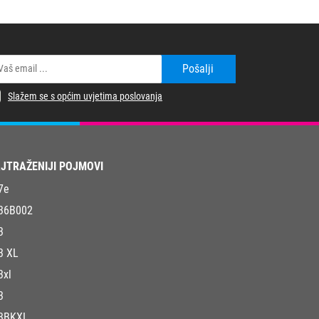
Pošalji
Slažem se s općim uvjetima poslovanja
JTRAŽENIJI POJMOVI
7e
36B002
3
3 XL
3xl
3
3BKXL