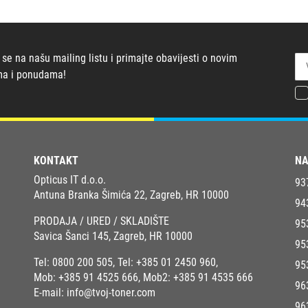
 se na našu mailing listu i primajte obavijesti o novim
ma i ponudama!
KONTAKT
NA
Opticus IT d.o.o.
93
Antuna Branka Šimića 22, Zagreb, HR 10000
94
PRODAJA / URED / SKLADIŠTE
95
Savica Šanci 145, Zagreb, HR 10000
95
Tel:
0800 200 505
, Tel:
+385 01 2450 960
,
95
Mob:
+385 91 4525 666
, Mob2:
+385 91 4535 666
96
E-mail:
info@tvoj-toner.com
96