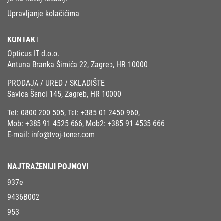
Upravljanje kolačićima
KONTAKT
Opticus IT d.o.o.
Antuna Branka Šimića 22, Zagreb, HR 10000
PRODAJA / URED / SKLADIŠTE
Savica Šanci 145, Zagreb, HR 10000
Tel:
0800 200 505
, Tel:
+385 01 2450 960
,
Mob:
+385 91 4525 666
, Mob2:
+385 91 4535 666
E-mail:
info@tvoj-toner.com
NAJTRAŽENIJI POJMOVI
937e
9436B002
953