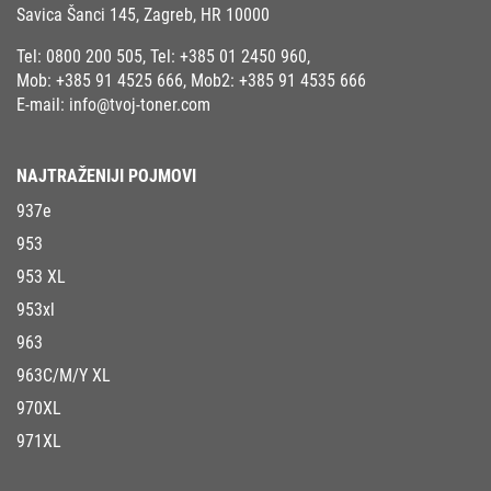
Savica Šanci 145, Zagreb, HR 10000
Tel:
0800 200 505
, Tel:
+385 01 2450 960
,
Mob:
+385 91 4525 666
, Mob2:
+385 91 4535 666
E-mail:
info@tvoj-toner.com
NAJTRAŽENIJI POJMOVI
937e
953
953 XL
953xl
963
963C/M/Y XL
970XL
971XL