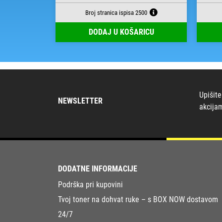
000
Broj stranica ispisa 2500
RICU
DODAJ U KOŠARICU
Upišite
NEWSLETTER
akcija
DODATNE INFORMACIJE
Podrška pri kupovini
Tvoj toner na dohvat ruke – s BOX NOW dostavom
24/7