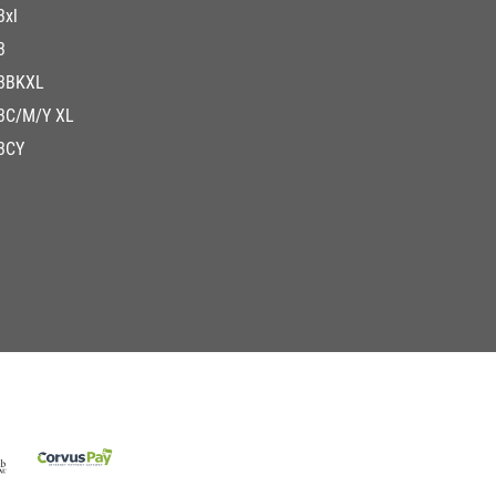
3xl
3
3BKXL
3C/M/Y XL
3CY