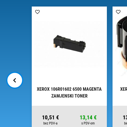
 BLACK
XEROX 106R01602 6500 MAGENTA
XER
NER
ZAMJENSKI TONER
59,26 €
10,51 €
13,14 €
1