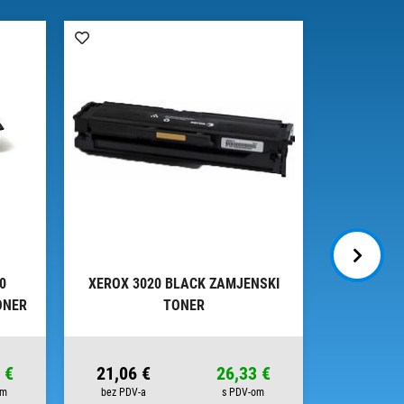
0
XEROX 3020 BLACK ZAMJENSKI
XEROX 6
ONER
TONER
 €
21,06 €
26,33 €
25,38 