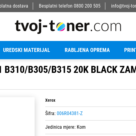
platna dostava
Besplatni telefon
0800 200 505
info@tvoj-to
UREDSKI MATERIJAL
RABLJENA OPREMA
PRIN
 B310/B305/B315 20K BLACK ZA
Xerox
Šifra:
006R04381-Z
Jedinica mjere:
Kom