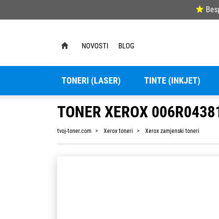
Bes
NOVOSTI
BLOG
TONERI (LASER)
TINTE (INKJET)
TONER XEROX 006R04381
tvoj-toner.com
Xerox toneri
Xerox zamjenski toneri