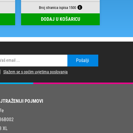
Broj stranica ispisa 1500
Broj s
DODAJ U KOŠARICU
DOD
Pošalji
Slažem se s općim uvjetima poslovanja
JTRAŽENIJI POJMOVI
7e
36B002
3 XL