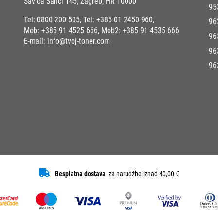
Savica Šanci 145, Zagreb, HR 10000
95
Tel:
0800 200 505
, Tel:
+385 01 2450 960
,
96
Mob:
+385 91 4525 666
, Mob2:
+385 91 4535 666
96
E-mail:
info@tvoj-toner.com
96
96
Besplatna dostava
za narudžbe iznad 40,00 €