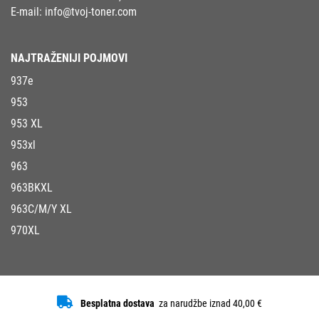
E-mail:
info@tvoj-toner.com
NAJTRAŽENIJI POJMOVI
937e
953
953 XL
953xl
963
963BKXL
963C/M/Y XL
970XL
Besplatna dostava
za narudžbe iznad 40,00 €