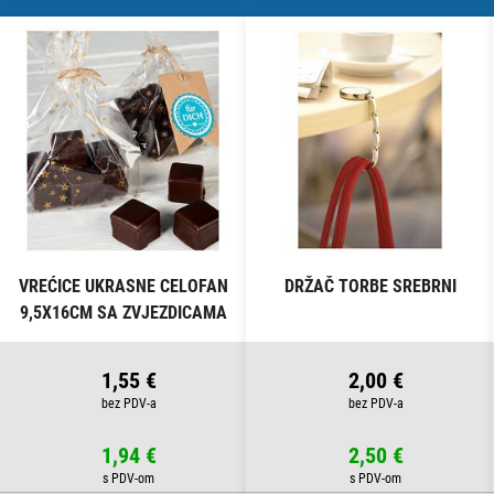
VREĆICE UKRASNE CELOFAN
DRŽAČ TORBE SREBRNI
9,5X16CM SA ZVJEZDICAMA
PK10 HEYDA 20-30892 50
PROZIRNE
1,55 €
2,00 €
1,94 €
2,50 €