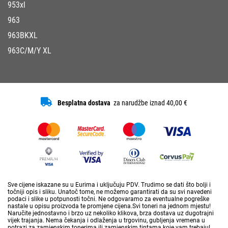
953xl
963
963BKXL
963C/M/Y XL
Besplatna dostava
za narudžbe iznad 40,00 €
Sve cijene iskazane su u Eurima i uključuju PDV. Trudimo se dati što bolji i
točniji opis i sliku. Unatoč tome, ne možemo garantirati da su svi navedeni
podaci i slike u potpunosti točni. Ne odgovaramo za eventualne pogreške
nastale u opisu proizvoda te promjene cijena.Svi toneri na jednom mjestu!
Naručite jednostavno i brzo uz nekoliko klikova, brza dostava uz dugotrajni
vijek trajanja. Nema čekanja i odlaženja u trgovinu, gubljenja vremena u
potrazi za zamjenskim tonerima ili zamjenskim tintama koje vam trebaju!