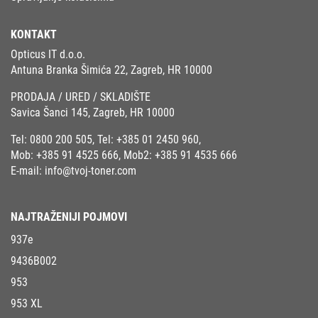
KONTAKT
Opticus IT d.o.o.
Antuna Branka Šimića 22, Zagreb, HR 10000
PRODAJA / URED / SKLADIŠTE
Savica Šanci 145, Zagreb, HR 10000
Tel:
0800 200 505
, Tel:
+385 01 2450 960
,
Mob:
+385 91 4525 666
, Mob2:
+385 91 4535 666
E-mail:
info@tvoj-toner.com
NAJTRAŽENIJI POJMOVI
937e
9436B002
953
953 XL