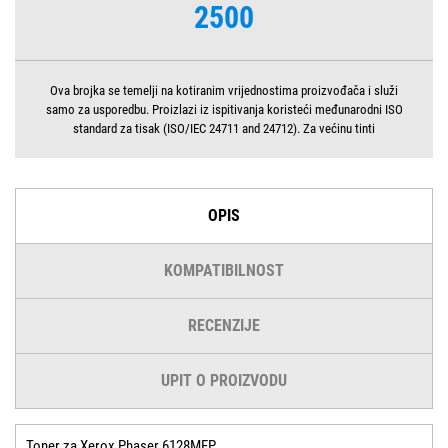
2500
Ova brojka se temelji na kotiranim vrijednostima proizvođača i služi
samo za usporedbu. Proizlazi iz ispitivanja koristeći međunarodni ISO
standard za tisak (ISO/IEC 24711 and 24712). Za većinu tinti
OPIS
KOMPATIBILNOST
RECENZIJE
UPIT O PROIZVODU
Toner za Xerox Phaser 6128MFP.