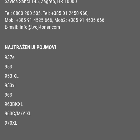
Savica Šanci 145, Zagreb, HR 10000
Tel:
0800 200 505
, Tel:
+385 01 2450 960
,
Mob:
+385 91 4525 666
, Mob2:
+385 91 4535 666
E-mail:
info@tvoj-toner.com
NAJTRAŽENIJI POJMOVI
937e
953
953 XL
953xl
963
963BKXL
963C/M/Y XL
970XL