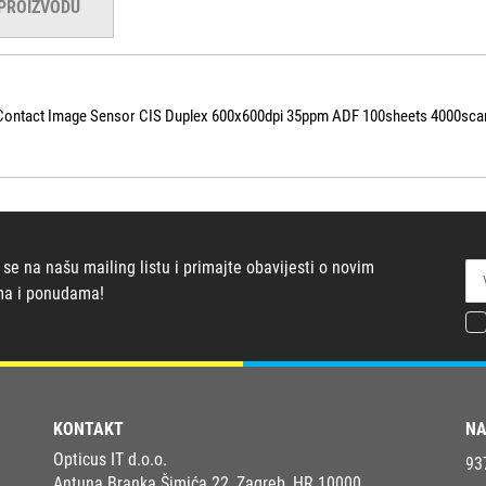
 PROIZVODU
ntact Image Sensor CIS Duplex 600x600dpi 35ppm ADF 100sheets 4000scan
 se na našu mailing listu i primajte obavijesti o novim
ma i ponudama!
KONTAKT
NA
Opticus IT d.o.o.
93
Antuna Branka Šimića 22, Zagreb, HR 10000