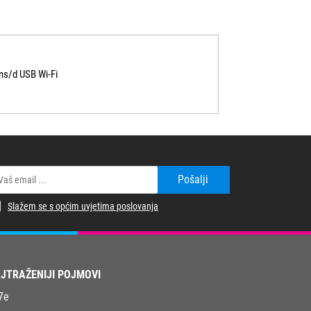
s/d USB Wi-Fi
Pošalji
Slažem se s općim uvjetima poslovanja
JTRAŽENIJI POJMOVI
7e