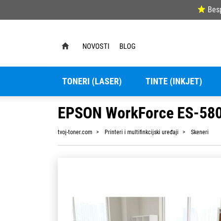
Bes
NOVOSTI
BLOG
TONERI (LASER)
TINTE (INKJET)
EPSON WorkForce ES-58
tvoj-toner.com
Printeri i multifinkcijski uređaji
Skeneri