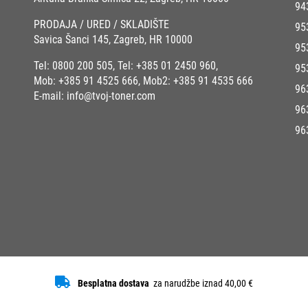
94
PRODAJA / URED / SKLADIŠTE
95
Savica Šanci 145, Zagreb, HR 10000
95
Tel:
0800 200 505
, Tel:
+385 01 2450 960
,
95
Mob:
+385 91 4525 666
, Mob2:
+385 91 4535 666
96
E-mail:
info@tvoj-toner.com
96
96
Besplatna dostava
za narudžbe iznad 40,00 €