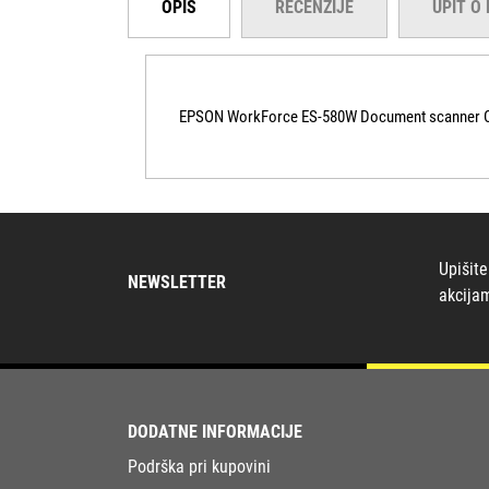
OPIS
RECENZIJE
UPIT O
EPSON WorkForce ES-580W Document scanner Co
Upišite
NEWSLETTER
akcija
DODATNE INFORMACIJE
Podrška pri kupovini