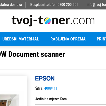
platna dostava
Besplatni telefon
0800 200 505
info@tvoj-to
UREDSKI MATERIJAL
RABLJENA OPREMA
PRIN
0W Document scanner
Šifra:
4088411
Jedinica mjere:
Kom