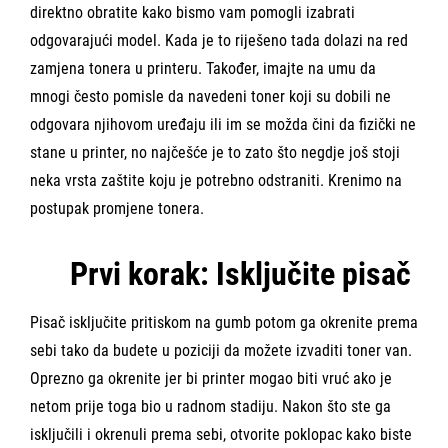
direktno obratite kako bismo vam pomogli izabrati
odgovarajući model. Kada je to riješeno tada dolazi na red
zamjena tonera u printeru. Također, imajte na umu da
mnogi često pomisle da navedeni toner koji su dobili ne
odgovara njihovom uređaju ili im se možda čini da fizički ne
stane u printer, no najčešće je to zato što negdje još stoji
neka vrsta zaštite koju je potrebno odstraniti.
Krenimo na
postupak promjene tonera.
Prvi korak: Isključite pisač
Pisač isključite pritiskom na gumb potom ga okrenite prema
sebi tako da budete u poziciji da možete izvaditi toner van.
Oprezno ga okrenite jer bi printer mogao biti vruć ako je
netom prije toga bio u radnom stadiju. Nakon što ste ga
isključili i okrenuli prema sebi,
otvorite poklopac kako biste