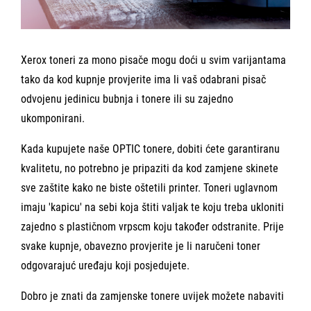
Xerox toneri za mono pisače mogu doći u svim varijantama
tako da kod kupnje provjerite ima li vaš odabrani pisač
odvojenu jedinicu bubnja i tonere ili su zajedno
ukomponirani.
Kada kupujete naše OPTIC tonere, dobiti ćete
garantiranu
kvalitetu
, no potrebno je pripaziti da kod zamjene skinete
sve zaštite kako ne biste oštetili printer. Toneri uglavnom
imaju 'kapicu' na sebi koja štiti valjak te koju treba ukloniti
zajedno s plastičnom vrpscm koju također odstranite. Prije
svake kupnje,
obavezno provjerite je li naručeni toner
odgovarajuć uređaju
koji posjedujete.
Dobro je znati da zamjenske tonere uvijek možete nabaviti