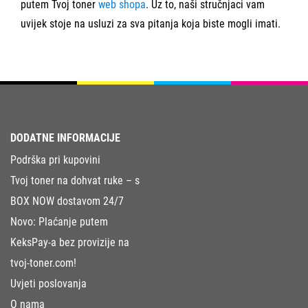
putem Tvoj toner
web shopa
. Uz to, naši stručnjaci vam
uvijek stoje na usluzi za sva pitanja koja biste mogli imati.
DODATNE INFORMACIJE
Podrška pri kupovini
Tvoj toner na dohvat ruke – s
BOX NOW dostavom 24/7
Novo: Plaćanje putem
KeksPay-a bez provizije na
tvoj-toner.com!
Uvjeti poslovanja
O nama