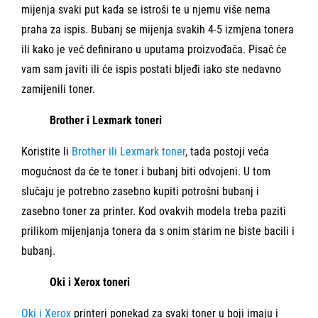
mijenja svaki put kada se istroši te u njemu više nema
praha za ispis. Bubanj se mijenja svakih 4-5 izmjena tonera
ili kako je već definirano u uputama proizvođača. Pisač će
vam sam javiti ili će ispis postati bljeđi iako ste nedavno
zamijenili toner.
Brother i Lexmark toneri
Koristite li
Brother ili Lexmark toner
, tada postoji veća
mogućnost da će te toner i bubanj biti odvojeni. U tom
slučaju je potrebno zasebno kupiti potrošni bubanj i
zasebno toner za printer. Kod ovakvih modela treba paziti
prilikom mijenjanja tonera da s onim starim ne biste bacili i
bubanj.
Oki i Xerox toneri
Oki i Xerox
printeri ponekad za svaki toner u boji imaju i